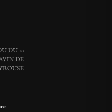
U DU 10
RAVIN DE
YROUSE
ires