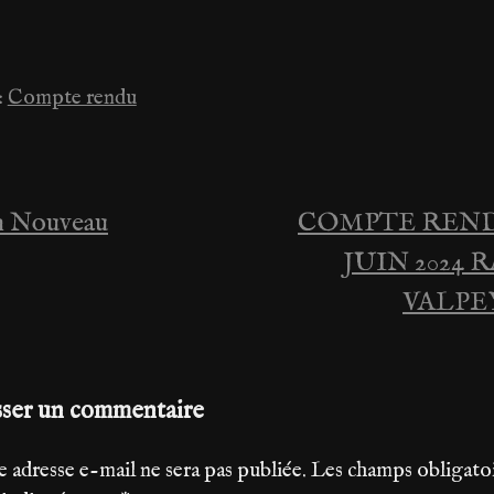
:
Compte rendu
n Nouveau
COMPTE REND
ation
JUIN 2024 
VALPE
le
sser un commentaire
e adresse e-mail ne sera pas publiée.
Les champs obligato