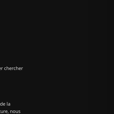
er chercher
de la
ture, nous