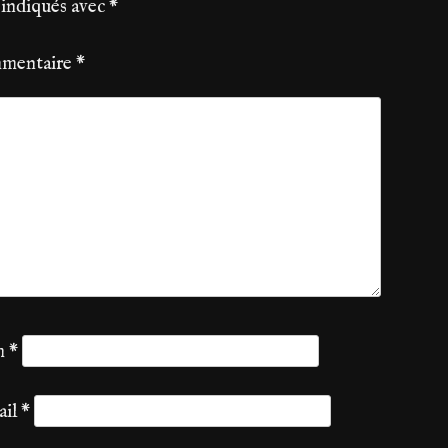
 indiqués avec
*
mentaire
*
m
*
ail
*