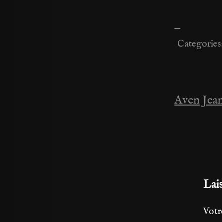
—
Categories
Aven Jea
Navig
de
l’artic
Lai
Votr