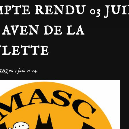
PTE RENDU 03 JU
4 AVEN DE LA
ULETTE
dwig
on
3 juin 2024
.