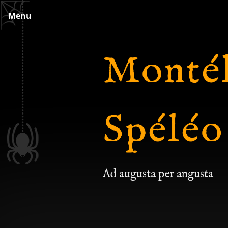
Skip
Menu
to
content
Montél
Spéléo
Ad augusta per angusta