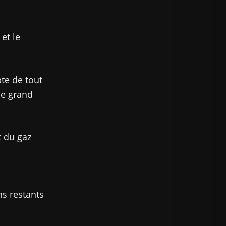
et le
te de tout
le grand
t du gaz
ns restants