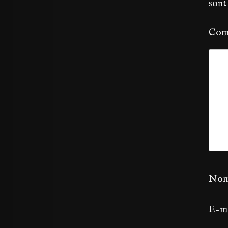
sont
Com
No
E-m