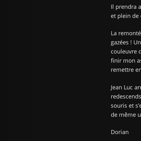
Il prendra a
et plein de 
La remontée
gazées ! Un
couleuvre d
finir mon a
remettre en
Jean Luc ar
redescends 
souris et s
de même un
Dorian