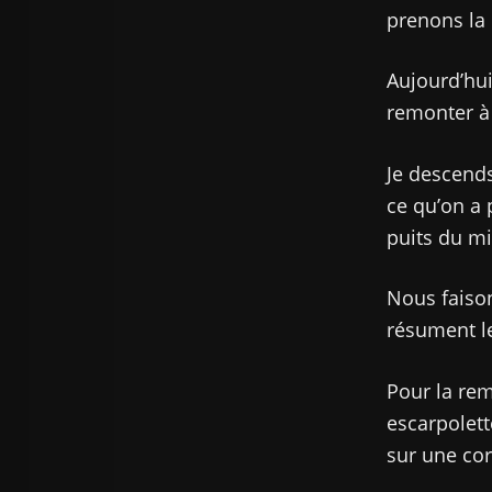
prenons la 
Aujourd’hui 
remonter à 
Je descends
ce qu’on a 
puits du mi
Nous faison
résument l
Pour la re
escarpolett
sur une co