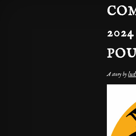
COM
202
PO
lu
A story by