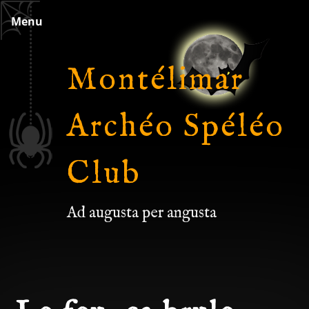
Skip
Menu
to
content
Montélimar
Archéo Spéléo
Club
Ad augusta per angusta