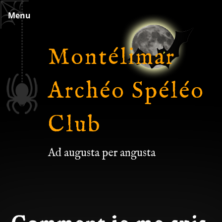
Skip
Menu
to
content
Montélimar
Archéo Spéléo
Club
Ad augusta per angusta