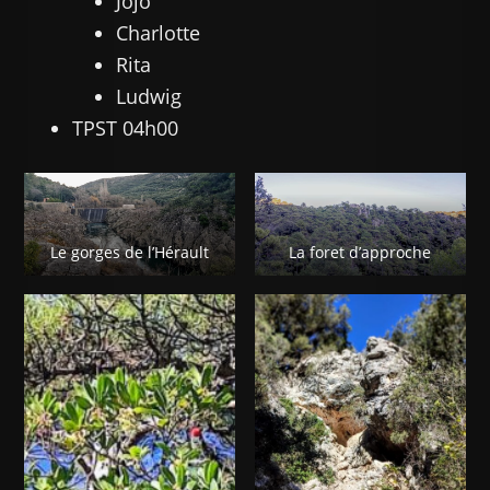
Jojo
Charlotte
Rita
Ludwig
TPST 04h00
Le gorges de l’Hérault
La foret d’approche