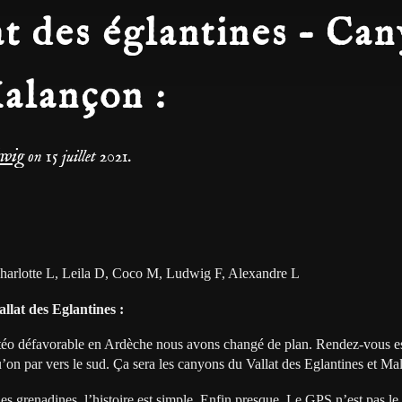
at des églantines – Ca
alançon :
dwig
on
15 juillet 2021
.
Charlotte L, Leila D, Coco M, Ludwig F, Alexandre L
lat des Eglantines :
téo défavorable en Ardèche nous avons changé de plan. Rendez-vous es
on par vers le sud. Ça sera les canyons du Vallat des Eglantines et Ma
des grenadines, l’histoire est simple. Enfin presque. Le GPS n’est pas le