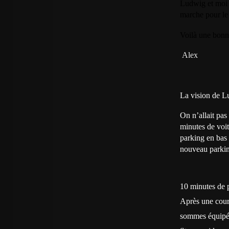
Ludwig et moi o
marche pour le r
Voilà une bonn
Alex
La vision de L
On n’allait pas
minutes de voit
parking en bas 
nouveau parkin
10 minutes de 
Après une court
sommes équipés