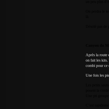
un peu plus d’e
On perdra le t
là.
Désolé pas de 
Canyon du Ma
Après la route 
on fait les kit
combi pour ce 
Une fois les pi
Les petits sauts
posent la corde
Une pti groupe 
C’est rapidemen