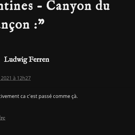
ntines – Canyon du
nçon :
”
Ludwig Ferren
et 2021 à 12h27
tivement ca c'est passé comme çà.
re