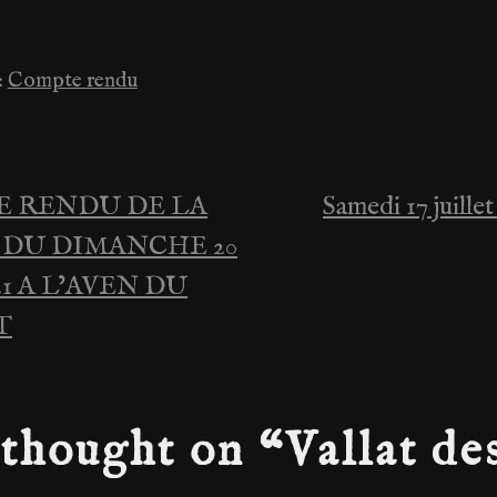
:
Compte rendu
 RENDU DE LA
Samedi 17 juillet
ation
 DU DIMANCHE 20
21 A L’AVEN DU
T
le
thought on “
Vallat de