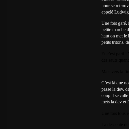
pour se retrouv
appelé Ludwig à
Une fois garé, 
petite marche d
haut on met le 
petits tritons, 
Et c’est parti 
des sauts quand
Mais vers la fi
C’est là que n
passe la dev, 
coup il se call
mets la dev et 
Une fois tous en
La descente de 