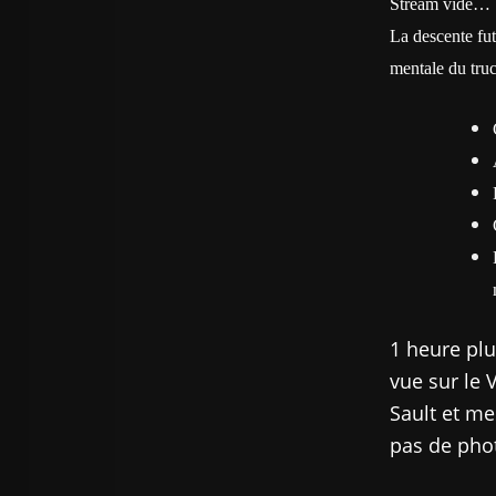
Stream vide… d
La descente fut
mentale du truc
1 heure plu
vue sur le 
Sault et me
pas de phot