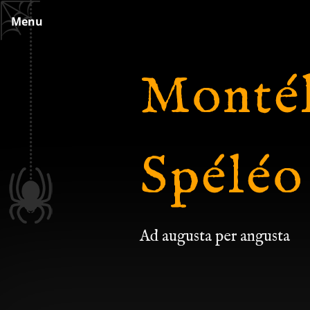
Skip
Menu
to
content
Montél
Spéléo
Ad augusta per angusta