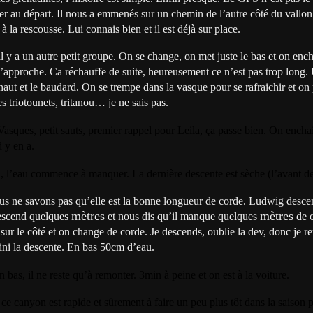
er au départ. Il nous a emmenés sur un chemin de l’autre côté du vallo
 la rescousse. Lui connais bien et il est déjà sur place.
il y a un autre petit groupe. On se change, on met juste le bas et on ench
’approche. Ca réchauffe de suite, heureusement ce n’est pas trop long.
haut et le baudard. On se trempe dans la vasque pour se rafraichir et on 
des triotounets, tritanou… je ne sais pas.
! Vasques, petit sauts, premier rappel pour Leila, ça passe bien. On enchai
 y en a.
n, l’eau commence à manquer. La dernière descente est sèche (l’avant de
ous ne savons pas qu’elle est la bonne longueur de corde. Ludwig desce
mètres
mètres
descend quelques
et nous dis qu’il manque quelques
de 
e sur le côté et on change de corde. Je descends, oublie la dev, donc je 
fini la descente. En bas 50cm d’eau.
 bas, il ne reste qu’à remonter. 3min à peine et on est à la voiture.
ce canyon est rapide et sûrement à faire un peu plus tôt dans la saison p