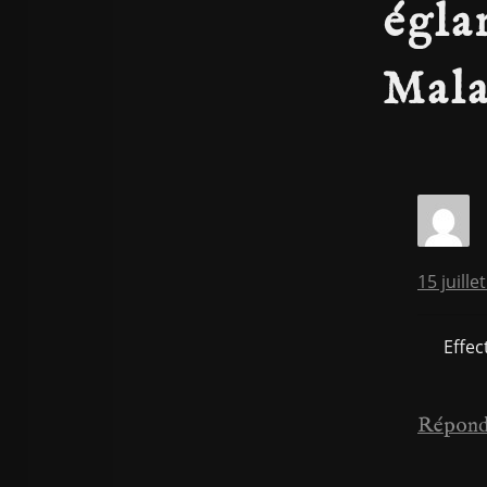
égla
Mala
15 juill
Effec
Répond