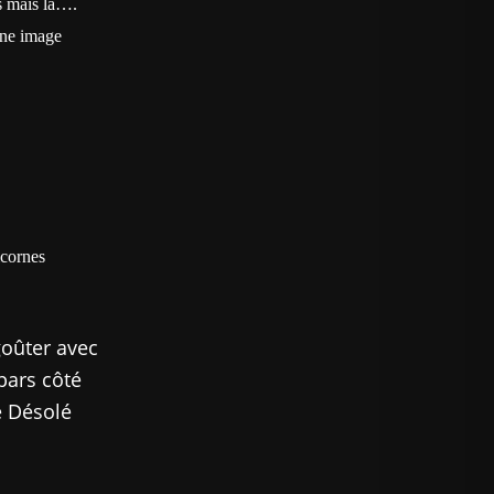
s mais là….
une image
cornes
goûter avec
pars côté
e Désolé