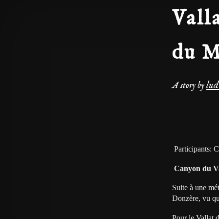
Vall
du M
lu
A story by
Participants: 
Canyon du Val
Suite à une mé
Donzère, vu qu’
Pour le Vallat 