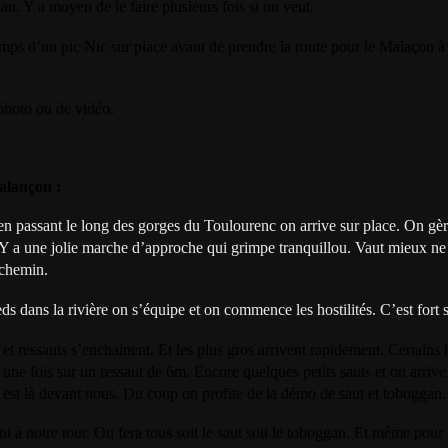
au. Y a moyen de le faire plusieurs fois si on veut.
emps d’un pic Nic sur place avant de prendre la route pour le Malaçon 
photo ou de vidéo.
lançon :
en passant le long des gorges du Toulourenc on arrive sur place. On gèr
s. Y a une jolie marche d’approche qui grimpe tranquillou. Vaut mieux ne
chemin.
eds dans la rivière on s’équipe et on commence les hostilités. C’est fort
 et ressauts s’enchainent. Et les plus gros arrivent rapidement. Certains h
 une fois sur un ressaut de 6m. Encore quelques petits sauts et on arrive
est là devant nous. Du coup on profite de la démo de saut et toboggan.
t à notre tour. On fera tous soit le saut soit le toboggan. Et même pour 