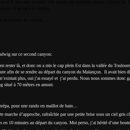
n se le fera une seconde fois. Après une dernière vasque, c’est la fin.
etour et on est à la voiture.
e de journée de canyon.
udwig sur ce second canyon:
 en rester là, et donc on a mis le cap plein Est dans la vallée du Toulou
ure afin de se rendre au départ du canyon du Malançon. Il avait bien di
n’existait plus, oui j’ai essayé et j’ai perdu. Nous nous sommes donc ga
g situé à 70 mètres en amont.
prépa, pour une rando en maillot de bain…
e marche d’approche, rafraîchie par une petite brise sous un ciel gris cl
 en 10 minutes au départ du canyon. Moi perso, j’ai hérité d’une boute