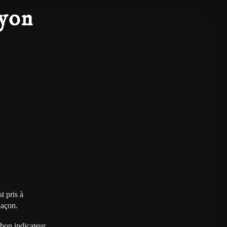
nyon
t pris à
laçon.
 bon indicateur