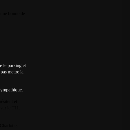
à une bonne de
e le parking et
 pas mettre la
 sympathique.
ésitent et
 sur le T11.
Charlotte,