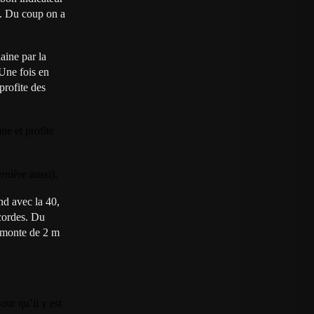
n. Du coup on a
aine par la
 Une fois en
profite des
ne et profite
rnière aussi),
nd avec la 40,
cordes. Du
remonte de 2 m
our qu’il y est