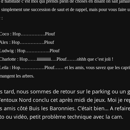
’habitude c’est moi qui prends plein de choses en disant on sait jamai
 simplement une succession de saut et de rappel, mais pour vous faire 
 :
Coco : Hop…………….Plouf
Alex : Hop…………….Plouf
Ludwig : Hop…………….Plouf
Charlotte : Hop……iiiiiiiiiiii….Plouf…….ohhh que c’est joli !
Leila : Hop…………….Plouf…… et les amis, vous savez que les capri
mangent les arbres.
s tard, nous sommes de retour sur le parking ou un 
Ventoux Nord conclu cet après midi de jeux. Moi je re
s amis côté Buis les Baronnies. C’était bien… A refair
o ou vidéo, petit problème technique avec la cam.