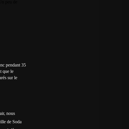
 Un peu de
renc pendant 35
t que le
rés sur le
air, nous
ille de Soda