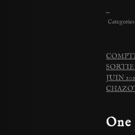
—
Categories
COMPTE
Navig
SORTIE
de
JUIN 20
CHAZO
l’artic
One 