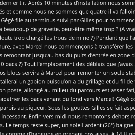
 dernier tir. Après 10 minutes d’installation nous so
és et comme nous ne sommes que quatre il va falloir
. Gégé file au terminus suivi par Gilles pour commenc
y a beaucoup de gravette, peut-être même trop ? (A vra
doute trop chargé les trous de mine ?) Pendant que l’a
nure, avec Marcel nous commençons à transférer les 
s remontant jusqu’au bas du puits d’entrée en zone 
0 bacs ?) Tout l’emplacement des déblais que j’avais
os blocs servira à Marcel pour remonter un socle stab
stallerai un gabion puisqu’on a du grillage et du fil de 
on poste, allongé au milieu du parcours est assez fati
rapatrier les bacs venant du fond vers Marcel! Gégé c
 parois au piqueur. Sous les gouttes Gilles se fait asp
 incessant. Enfin vers midi nous remontons dehors r
 Le temps reste super, un soleil ardent (26°) baigne l
ale comme d’habitude en prenant nos aises. A 14 H n