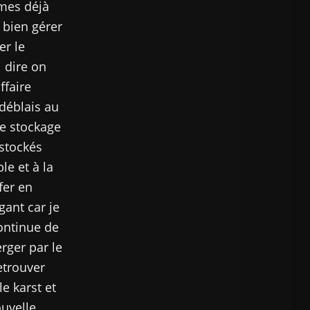
mmes déjà
 bien gérer
er le
i dire on
ffaire
déblais au
de stockage
 stockés
le et à la
fer en
gant car je
ontinue de
erger par le
etrouver
e karst et
ouvelle