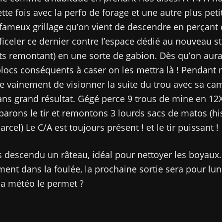
tte fois avec la perfo de forage et une autre plus pet
 fameux grillage qu’on vient de descendre en perçant 
ficeler ce dernier contre l’espace dédié au nouveau s
ts remontant) en une sorte de gabion. Dès qu’on aur
ocs conséquents à caser on les mettra là ! Pendant 
ie vainement de visionner la suite du trou avec sa ca
ns grand résultat. Gégé perce 9 trous de mine en 12
arons le tir et remontons 3 lourds sacs de matos (his
rcel) Le C/A est toujours présent ! et le tir puissant !
 descendu un râteau, idéal pour nettoyer les boyaux.
nt dans la foulée, la prochaine sortie sera pour lu
la météo le permet ?