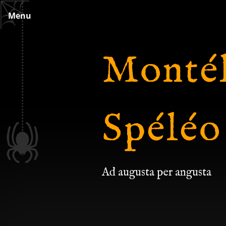
Skip
Menu
to
content
Montél
Spéléo
Ad augusta per angusta