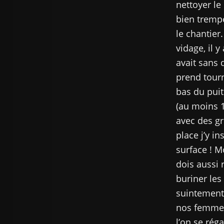
nettoyer le
bien tremp
le chantier
vidage, il 
avait sans 
prend tour
bas du puit
(au moins 1
avec des gr
place j’y in
surface ! M
dois aussi 
buriner les
suintement
nos femmes.
l’on se rég