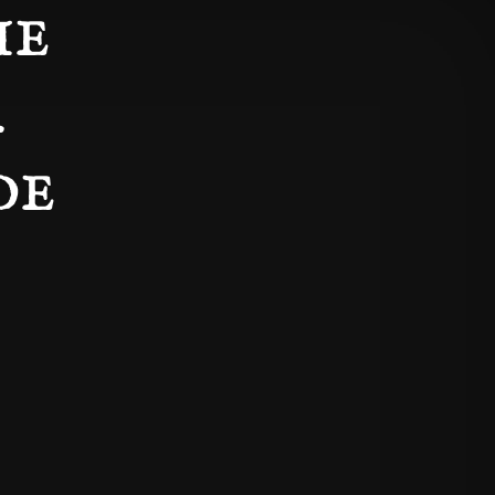
IE
4
DE