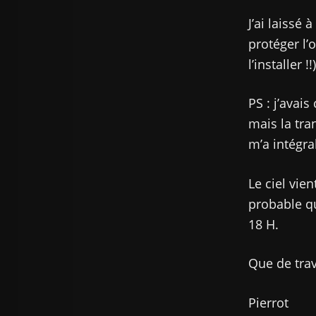
J’ai laissé
protéger l’
l’installer 
PS : j’avai
mais la tr
m’a intégra
Le ciel vie
probable q
18 H.
Que de trav
Pierrot