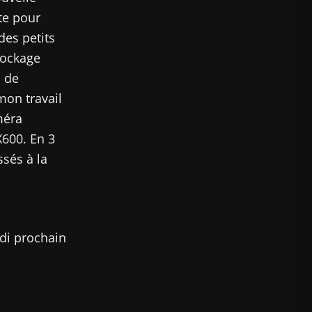
ite pour
des petits
tockage
a de
mon travail
méra
X600. En 3
sés à la
ndi prochain