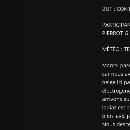
BUT : CON
PARTICIPAN
PIERROT G 
MÉTÉO : T
Marcel pass
car nous a
neige ici p
électrogène
arrivons su
lapiaz est 
bien lavé, 
Nous desce