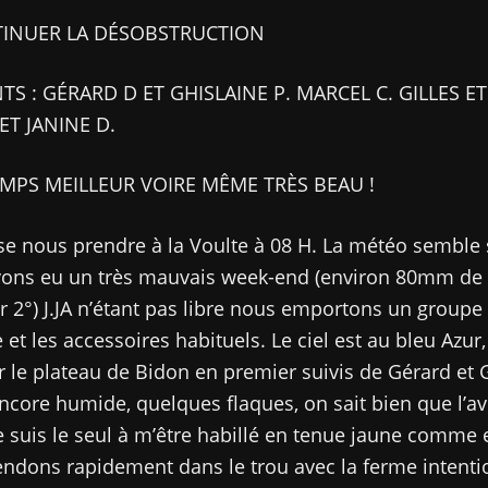
TINUER LA DÉSOBSTRUCTION
TS : GÉRARD D ET GHISLAINE P. MARCEL C. GILLES ET
ET JANINE D.
EMPS MEILLEUR VOIRE MÊME TRÈS BEAU !
e nous prendre à la Voulte à 08 H. La météo semble 
vons eu un très mauvais week-end (environ 80mm de 
ar 2°) J.JA n’étant pas libre nous emportons un groupe
 et les accessoires habituels. Le ciel est au bleu Azur
r le plateau de Bidon en premier suivis de Gérard et G
encore humide, quelques flaques, on sait bien que l’a
je suis le seul à m’être habillé en tenue jaune comme 
ndons rapidement dans le trou avec la ferme intenti