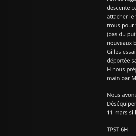
descente ce
attacher le
trous pour 
(bas du pui
nouveaux bl
Gilles essa
déportée sa
H nous prép
main par Ma
Nous avons
Déséquipeme
11 mars si 
TPST 6H