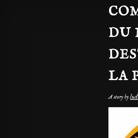
COM
DU 
DES
LA 
lu
A story by