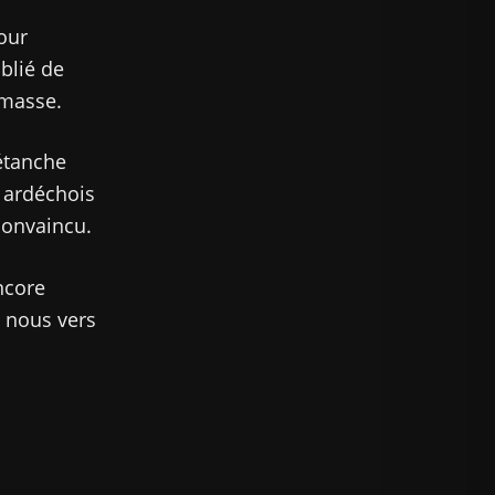
pour
ublié de
 masse.
 étanche
 ardéchois
convaincu.
ncore
 nous vers