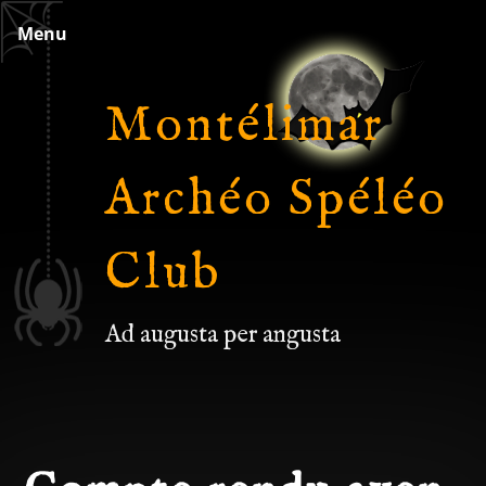
Skip
Menu
to
content
Montélimar
Archéo Spéléo
Club
Ad augusta per angusta