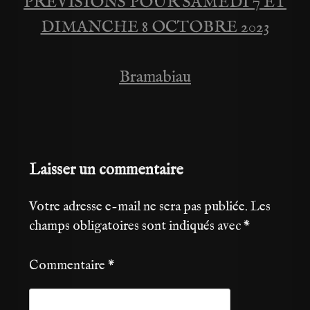
PREVISIONS POUR SAMEDI 7 ET
Navigation
DIMANCHE 8 OCTOBRE 2023
de
Bramabiau
l’article
Laisser un commentaire
Votre adresse e-mail ne sera pas publiée.
Les
champs obligatoires sont indiqués avec
*
Commentaire
*