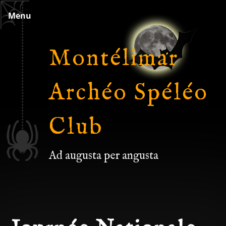
Skip
Menu
to
content
Montélimar
Archéo Spéléo
Club
Ad augusta per angusta