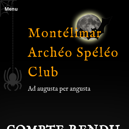
Skip
Menu
to
content
Montélimar
Archéo Spéléo
Club
Ad augusta per angusta