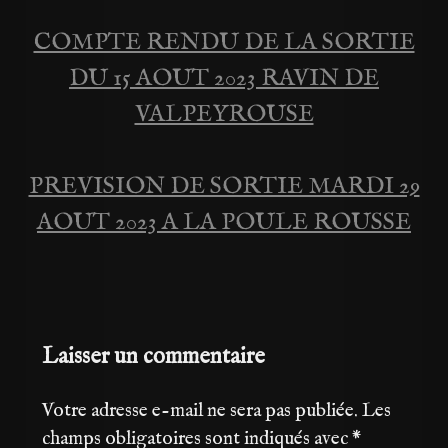
COMPTE RENDU DE LA SORTIE
Navigation
DU 15 AOUT 2023 RAVIN DE
de
VALPEYROUSE
l’article
PREVISION DE SORTIE MARDI 29
AOUT 2023 A LA POULE ROUSSE
Laisser un commentaire
Votre adresse e-mail ne sera pas publiée.
Les
champs obligatoires sont indiqués avec
*