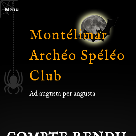
Skip
Menu
to
content
Montélimar
Archéo Spéléo
Club
Ad augusta per angusta