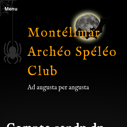
Skip
Menu
to
content
Montélimar
Archéo Spéléo
Club
Ad augusta per angusta