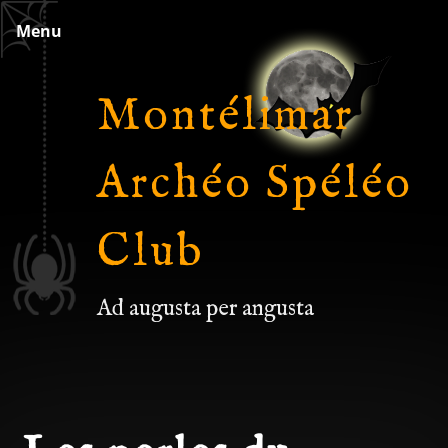
Skip
Menu
to
content
Montélimar
Archéo Spéléo
Club
Ad augusta per angusta