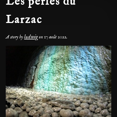
Les perles du
Larzac
ludwig
A story by
on
17 août 2022
.