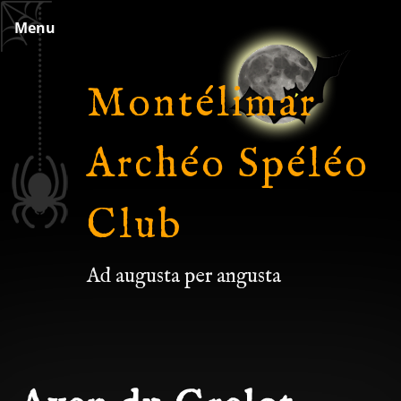
Skip
Menu
to
content
Montélimar
Archéo Spéléo
Club
Ad augusta per angusta