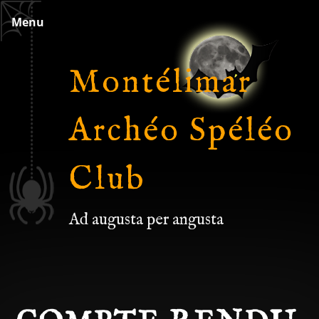
Skip
Menu
to
content
Montélimar
Archéo Spéléo
Club
Ad augusta per angusta