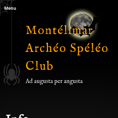
Skip
Menu
to
content
Montélimar
Archéo Spéléo
Club
Ad augusta per angusta