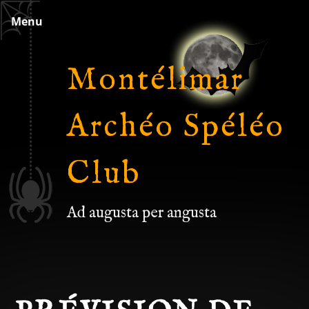
Skip
Menu
to
content
Montélimar
Archéo Spéléo
Club
Ad augusta per angusta